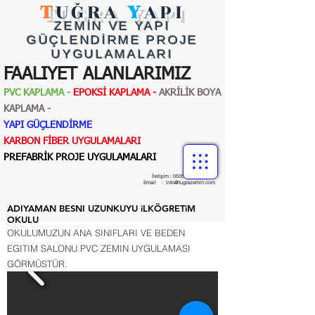
T
UĞRA
Y
API
ZEMİN VE YAPI
GÜÇ
LENDİRME PROJE
UYGULAMALARI
FAALIYET ALANLARIMIZ
PVC KAPLAMA -
EPOKSİ KAPLAMA -
AKRİLİK BOYA
KAPLAMA -
YAPI GÜÇLENDİRME
KARBON FİBER UYGULAMALARI
PREFABRİK PROJE UYGULAMALARI
İletişim :
0505 054 41 82
Email :
info@tugrazemin.com
ADIYAMAN BESNI UZUNKUYU iLKÖGRETiM
OKULU
OKULUMUZUN ANA SINIFLARI VE BEDEN
EGITIM SALONU PVC ZEMIN UYGULAMASI
GÖRMÜSTÜR.